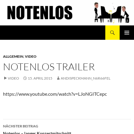
Zum
Inhalt
springen
Suchen
Notenlos
PRIMÄR
MENÜ
ALLGEMEIN
,
VIDEO
NOTENLOS TRAILER
VIDEO
15. APRIL 2015
ANDISPECKMANN_N6R66FEL
https://www.youtube.com/watch?v=LJoNGITCepc
Beitragsnavigation
NÄCHSTER BEITRAG
Notenlos – langer Konzertmitschnitt