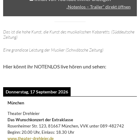
„Notenlos – Trailer“ direkt öffnen
Das ist die hohe Kunst, die Kunst des musikalischen Kabaretts. (Süddeutsche
Zeitung)
Eine grandiose Leistung der Musiker (Schwäbsche Zeitung)
Hier könnt ihr NOTENLOS live hören und sehen:
Donnerstag, 17 September 2026
München
Theater Drehleier
Das Wunschkonzert der Extraklasse
Rosenheimer Str. 123, 81667 München, VVK unter 089-482742
Beginn: 20.00 Uhr, Einlass: 18.30 Uhr
www.theater-drehleier.de