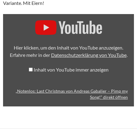
Variante. Mit Eiern!
„NOTENLOS:
LAST
CHRISTMAS
VON
ANDREAS
GABALIER
–
Hier klicken, um den Inhalt von YouTube anzuzeigen.
PIMP
MY
Erfahre mehr in der
Datenschutzerklärung von YouTube
.
SONG!“
VON
YOUTUBE
Inhalt von YouTube immer anzeigen
ANZEIGEN
„Notenlos: Last Christmas von Andreas Gabalier – Pimp my
Song!“ direkt öffnen