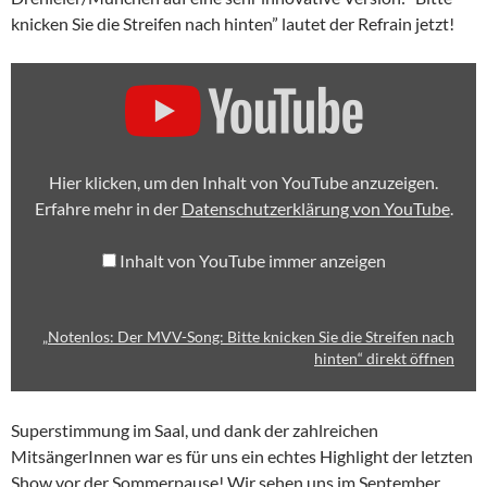
knicken Sie die Streifen nach hinten” lautet der Refrain jetzt!
„NOTENLOS:
DER
MVV-
SONG:
BITTE
KNICKEN
SIE
Hier klicken, um den Inhalt von YouTube anzuzeigen.
DIE
STREIFEN
Erfahre mehr in der
Datenschutzerklärung von YouTube
.
NACH
HINTEN“
VON
Inhalt von YouTube immer anzeigen
YOUTUBE
ANZEIGEN
„Notenlos: Der MVV-Song: Bitte knicken Sie die Streifen nach
hinten“ direkt öffnen
Superstimmung im Saal, und dank der zahlreichen
MitsängerInnen war es für uns ein echtes Highlight der letzten
Show vor der Sommerpause! Wir sehen uns im September