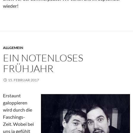
wieder!
ALLGEMEIN
EIN NOTENLOSES
FRÜHJAHR
15. FEBRUAR 2017
E
rstaunt
galoppieren
wird durch die
Faschings-
Zeit. Wobei bei
uns ja gefühlt