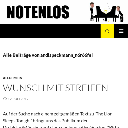
Zum
Inhalt
springen
Suchen
Notenlos
PRIMÄR
MENÜ
Alle Beiträge von andispeckmann_n6r66fel
ALLGEMEIN
WUNSCH MIT STREIFEN
12. JULI 2017
Auf der Suche nach einem zeitgemäßen Text zu ‘The Lion
Sleeps Tonight’ bringt uns das Publikum der
Drehleier/München auf eine sehr innovative Version: “Bitte