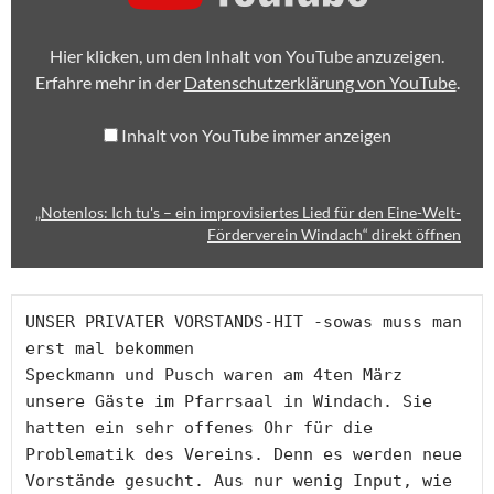
EIN
IMPROVISIERTES
LIED
Hier klicken, um den Inhalt von YouTube anzuzeigen.
FÜR
DEN
Erfahre mehr in der
Datenschutzerklärung von YouTube
.
EINE-
WELT-
FÖRDERVEREIN
Inhalt von YouTube immer anzeigen
WINDACH“
VON
YOUTUBE
ANZEIGEN
„Notenlos: Ich tu's – ein improvisiertes Lied für den Eine-Welt-
Förderverein Windach“ direkt öffnen
UNSER PRIVATER VORSTANDS-HIT -sowas muss man 
erst mal bekommen 

Speckmann und Pusch waren am 4ten März 
unsere Gäste im Pfarrsaal in Windach. Sie 
hatten ein sehr offenes Ohr für die 
Problematik des Vereins. Denn es werden neue 
Vorstände gesucht. Aus nur wenig Input, wie 